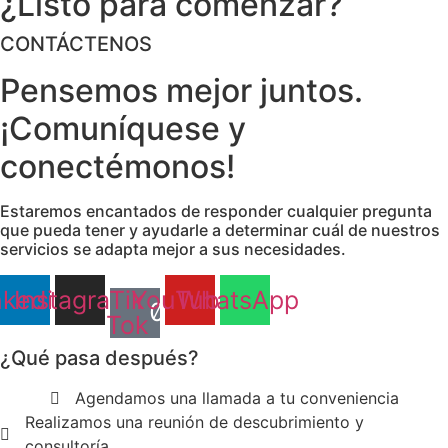
¿Listo para comenzar?
CONTÁCTENOS
Pensemos mejor juntos.
¡Comuníquese y
conectémonos!
Estaremos encantados de responder cualquier pregunta
que pueda tener y ayudarle a determinar cuál de nuestros
servicios se adapta mejor a sus necesidades.
nkedin
Instagram
Tik
YouTube
WhatsApp
Tok
¿Qué pasa después?
Agendamos una llamada a tu conveniencia
Realizamos una reunión de descubrimiento y
consultoría.