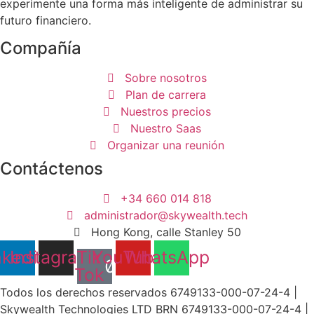
experimente una forma más inteligente de administrar su
futuro financiero.
Compañía
Sobre nosotros
Plan de carrera
Nuestros precios
Nuestro Saas
Organizar una reunión
Contáctenos
+34 660 014 818
administrador@skywealth.tech
Hong Kong, calle Stanley 50
nkedin
Instagram
Tik
YouTube
WhatsApp
Tok
Todos los derechos reservados 6749133-000-07-24-4 |
Skywealth Technologies LTD BRN 6749133-000-07-24-4 |