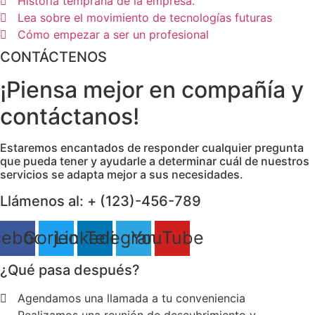
Historia temprana de la empresa.
Lea sobre el movimiento de tecnologías futuras
Cómo empezar a ser un profesional
CONTÁCTENOS
¡Piensa mejor en compañía y
contáctanos!
Estaremos encantados de responder cualquier pregunta
que pueda tener y ayudarle a determinar cuál de nuestros
servicios se adapta mejor a sus necesidades.
Llámenos al: + (123)-456-789
cebook
Gorjeo
Linkedin
Telegrama
YouTube
¿Qué pasa después?
Agendamos una llamada a tu conveniencia
Realizamos una reunión de descubrimiento y