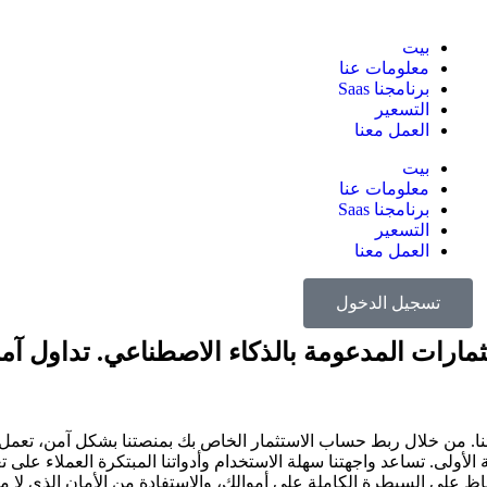
بيت
معلومات عنا
برنامجنا Saas
التسعير
العمل معنا
بيت
معلومات عنا
برنامجنا Saas
التسعير
العمل معنا
تسجيل الدخول
ارات المدعومة بالذكاء الاصطناعي. تداول آم
 دخل سلبي لعملائنا. من خلال ربط حساب الاستثمار الخاص بك بمنصتنا بشكل آمن، تع
أولى. تساعد واجهتنا سهلة الاستخدام وأدواتنا المبتكرة العملاء على تع
مخاطر بمرور الوقت. مع Skywealth، يمكنك الحفاظ على السيطرة الكاملة على أموالك، والاستفادة من ا