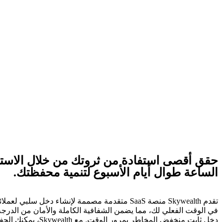
حقق أقصى استفادة من ثروتك من خلال الاستثم
الساعة طوال أيام الأسبوع لتنمية محفظتك.
تقدم Skywealth منصة SaaS متقدمة مصممة لإنشاء
في الوقت الفعلي لك، مما يضمن الشفافية الكاملة والأمان من الدرجة ال
دخل ثابت منخفض ال