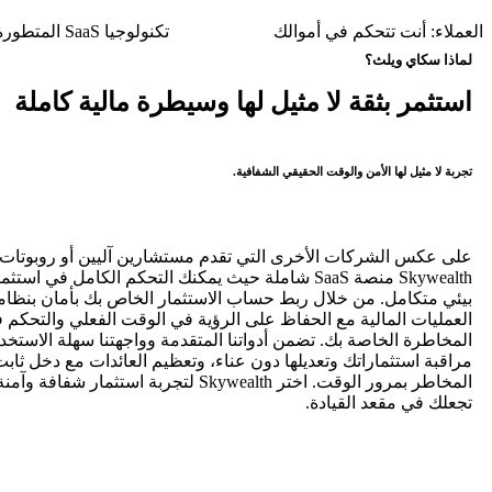
العملاء: أنت تتحكم في أموالك
تكنولوجيا SaaS المتطورة لمستقبل أفضل
لماذا سكاي ويلث؟
استثمر بثقة لا مثيل لها وسيطرة مالية كاملة
تجربة لا مثيل لها
الأمن والوقت الحقيقي
الشفافية.
على عكس الشركات الأخرى التي تقدم مستشارين آليين أو روبوتات ت
Skywealth منصة SaaS شاملة حيث يمكنك التحكم الكامل في ا
بيئي متكامل. من خلال ربط حساب الاستثمار الخاص بك بأمان بنظامنا
العمليات المالية مع الحفاظ على الرؤية في الوقت الفعلي والتحكم
المخاطرة الخاصة بك. تضمن أدواتنا المتقدمة وواجهتنا سهلة الاستخدا
مراقبة استثماراتك وتعديلها دون عناء، وتعظيم العائدات مع دخل ثا
المخاطر بمرور الوقت. اختر Skywealth لتجربة استثم
تجعلك في مقعد القيادة.