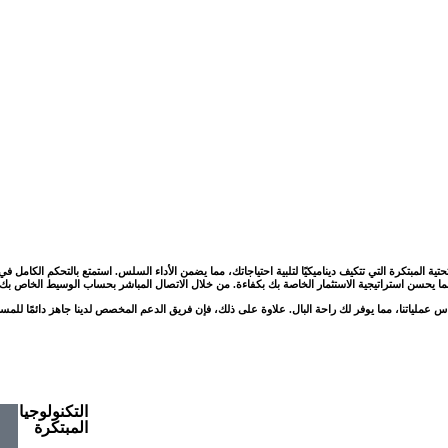
الاستثمار من خلال البنية التحتية المبتكرة التي تتكيف ديناميكيًا لتلبية احتياجاتك، مما يضمن الأداء السلس. استمتع بالتحك
، مما يحسن استراتيجية الاستثمار الخاصة بك بكفاءة. من خلال الاتصال المباشر بحساب الوسيط الخاص بك، 
ساس عملياتنا، مما يوفر لك راحة البال. علاوة على ذلك، فإن فريق الدعم المخصص لدينا جاهز دائمًا لل
التكنولوجيا
المبتكرة