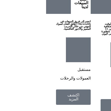
المبيعات
لدينا
انضم إلى فريق المبيعات في
في الوقت
Skywealth! أطلق العنان لنموك
وشفافية
المهني من خلال التدريب
كاملة. لقد قادتنا أكثر من 11
المتميز والأجور التنافسية.
 متطورة
ى اليوم.
مستقبل
العمولات والرحلات
اكتشف
المزيد