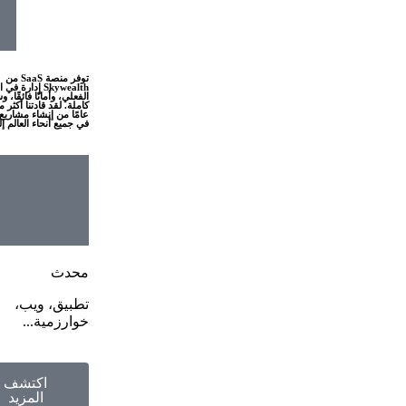
توفر منصة SaaS من
Skywealth إدارة 
الفعلي، وأمانًا فائقًا، 
عامًا من إنشاء مشاريع
في جميع أنحاء العالم إل
محدث
تطبيق، ويب،
خوارزمية...
اكتشف
المزيد