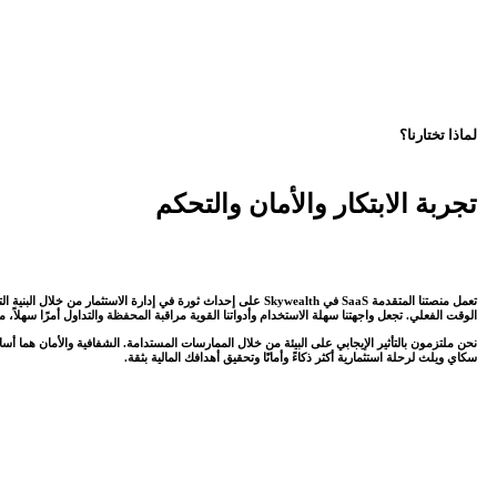
لماذا تختارنا؟
تجربة الابتكار والأمان والتحكم
تعمل منصتنا المتقدمة SaaS في Skywealth على إحداث ثورة في إدارة 
الوقت الفعلي. تجعل واجهتنا سهلة الاستخدام وأدواتنا القوية مراقبة المحفظة والتداول أمرًا سهلاً
نحن ملتزمون بالتأثير الإيجابي على البيئة من خلال الممارسات المستدامة. الشفافية والأمان هما أ
سكاي ويلث لرحلة استثمارية أكثر ذكاءً وأمانًا وتحقيق أهدافك المالية بثقة.